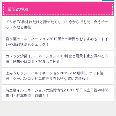
最近の投稿
ドリボFC枠外れたけど諦めたくない！今からでも間に合うチケ
ットを取る裏技
宮ヶ瀬のイルミネーション2019屋台の時間やおすすめも！トイ
レや混雑状況もチェック！
カレッタ汐留イルミネーション2019料金と雨天中止か調べる方
法！感想や口コミ・写真もご紹介！
よみうりランドイルミネーション2019-2020割引チケット値
段！クーポンコンビニ前売り券お得な買い方情報！
時之栖イルミネーションの混雑情報2019！平日＆土日祝や時間
帯別・駐車場待ち時間も！