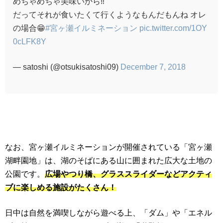
めちゃめちゃ美味いから‼︎
だってそれが食いたくて行くようなもんだもんね オレ
の場合😁
#宮ヶ瀬イルミネーション
pic.twitter.com/1OY
0cLFK8Y
— satoshi (@otsukisatoshi09)
December 7, 2018
なお、宮ヶ瀬イルミネーションが開催されている「宮ヶ瀬
湖畔園地」は、湖のそばにある山に囲まれた広大な土地の
公園です。
広場やつり橋、グラススライダーなどアクティ
ブに楽しめる施設がたくさん！
日中は自然を満喫しながら遊べる上、「ダム」や「エネル