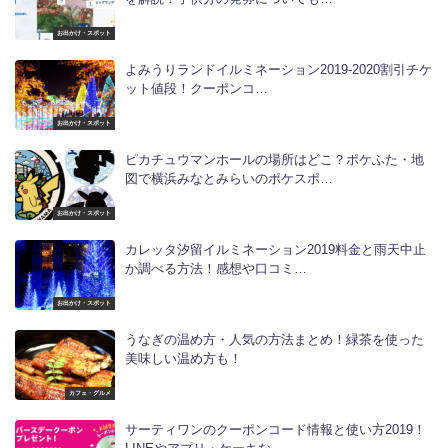
お出かけ・スポット
よみうりランドイルミネーション2019-2020割引チケ
ット値段！クーポンコ…
お出かけ・スポット
ピカチュウマンホールの場所はどこ？ポケふた・地
図で横浜みなとみらいのポケスポ…
お出かけ・スポット
カレッタ汐留イルミネーション2019料金と雨天中止
か調べる方法！感想や口コミ…
お出かけ・スポット
うなぎの温め方・人気の方法まとめ！緑茶を使った
美味しい温め方も！
カフェ・グルメ
サーティワンのクーポンコード情報と使い方2019！