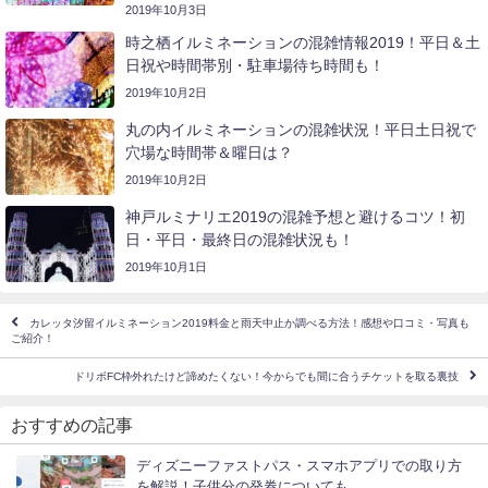
2019年10月3日
時之栖イルミネーションの混雑情報2019！平日＆土
日祝や時間帯別・駐車場待ち時間も！
2019年10月2日
丸の内イルミネーションの混雑状況！平日土日祝で
穴場な時間帯＆曜日は？
2019年10月2日
神戸ルミナリエ2019の混雑予想と避けるコツ！初
日・平日・最終日の混雑状況も！
2019年10月1日
カレッタ汐留イルミネーション2019料金と雨天中止か調べる方法！感想や口コミ・写真も
ご紹介！
ドリボFC枠外れたけど諦めたくない！今からでも間に合うチケットを取る裏技
おすすめの記事
ディズニーファストパス・スマホアプリでの取り方
を解説！子供分の発券についても…