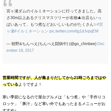
宮ヶ瀬ダムのイルミネーションに行ってきました。高
さ30m以上あるクリスマスツリーが名物🎄出店もいっ
ぱいあって、もつ煮などおいしいものがたくさん✨
#宮
ヶ瀬
#イルミネーション
pic.twitter.com/dg1dJvpqEM
— 朝野&ちんべえ(ちんべえ闘病中) (@go_chinbee)
Dec
ember 18, 2017
営業時間ですが、人が集まりだしてから21時ごろまではや
っている
ようですよ！
寒い季節になるので屋台グルメは「もつ煮」や「手作りコ
ロッケ」「豚汁」など寒い外でもあったまるメニューがお
すすめ♪