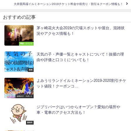
大井競馬場イルミネーション2019チケット料金や前売り・割引＆クーポン情報も！
おすすめの記事
茅ヶ崎花火大会2019の穴場スポットや屋台、混雑状
況やアクセス情報も！
季節・イベント
天気の子・声優一覧とキャストについて！抜擢の理
由や評価と口コミについても！
映画
よみうりランドイルミネーション2019-2020割引チケ
ット値段！クーポンコ…
お出かけ・スポット
ジブリパークはいつからオープン？愛知の場所や
車・電車のアクセス方法も！
新発売