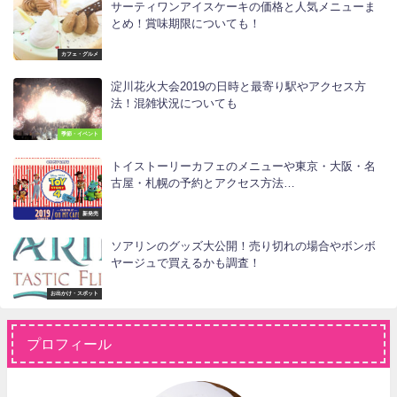
サーティワンアイスケーキの価格と人気メニューま
とめ！賞味期限についても！
カフェ・グルメ
淀川花火大会2019の日時と最寄り駅やアクセス方
法！混雑状況についても
季節・イベント
トイストーリーカフェのメニューや東京・大阪・名
古屋・札幌の予約とアクセス方法…
新発売
ソアリンのグッズ大公開！売り切れの場合やボンボ
ヤージュで買えるかも調査！
お出かけ・スポット
プロフィール