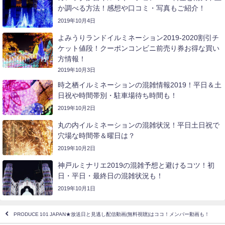
か調べる方法！感想や口コミ・写真もご紹介！
2019年10月4日
よみうりランドイルミネーション2019-2020割引チ
ケット値段！クーポンコンビニ前売り券お得な買い
方情報！
2019年10月3日
時之栖イルミネーションの混雑情報2019！平日＆土
日祝や時間帯別・駐車場待ち時間も！
2019年10月2日
丸の内イルミネーションの混雑状況！平日土日祝で
穴場な時間帯＆曜日は？
2019年10月2日
神戸ルミナリエ2019の混雑予想と避けるコツ！初
日・平日・最終日の混雑状況も！
2019年10月1日
PRODUCE 101 JAPAN★放送日と見逃し配信動画(無料視聴)はココ！メンバー動画も！