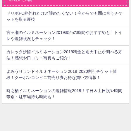
ドリボFC枠外れたけど諦めたくない！今からでも間に合うチケ
ットを取る裏技
宮ヶ瀬のイルミネーション2019屋台の時間やおすすめも！トイ
レや混雑状況もチェック！
カレッタ汐留イルミネーション2019料金と雨天中止か調べる方
法！感想や口コミ・写真もご紹介！
よみうりランドイルミネーション2019-2020割引チケット値
段！クーポンコンビニ前売り券お得な買い方情報！
時之栖イルミネーションの混雑情報2019！平日＆土日祝や時間
帯別・駐車場待ち時間も！