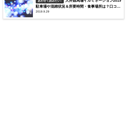
大井競馬場イルミネーション2019
あわせて読みたい♪
駐車場や混雑状況＆所要時間・食事場所は？口コミ
2019.9.29
についても！