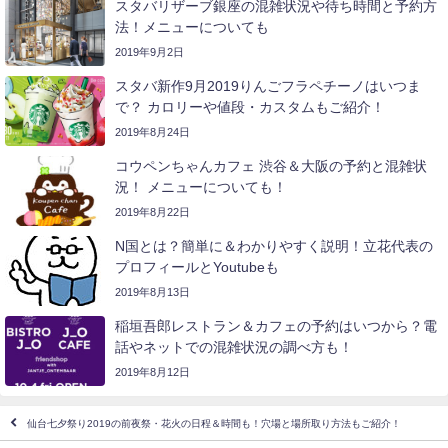
スタバリザーブ銀座の混雑状況や待ち時間と予約方
法！メニューについても
2019年9月2日
スタバ新作9月2019りんごフラペチーノはいつま
で？ カロリーや値段・カスタムもご紹介！
2019年8月24日
コウペンちゃんカフェ 渋谷＆大阪の予約と混雑状
況！ メニューについても！
2019年8月22日
N国とは？簡単に＆わかりやすく説明！立花代表の
プロフィールとYoutubeも
2019年8月13日
稲垣吾郎レストラン＆カフェの予約はいつから？電
話やネットでの混雑状況の調べ方も！
2019年8月12日
仙台七夕祭り2019の前夜祭・花火の日程＆時間も！穴場と場所取り方法もご紹介！