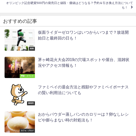
オリンピック記念硬貨500円の発売日と値段・価値はどうなる？予約＆引き換え方法について
も！
おすすめの記事
仮面ライダーゼロワンはいつからいつまで？放送開
始日と最終回の日も！
映画
茅ヶ崎花火大会2019の穴場スポットや屋台、混雑状
況やアクセス情報も！
季節・イベント
ファミペイの退会方法と残額やファミペイボーナス
の賢い利用法についても
新発売
おからパウダー蒸しパンのカロリーは？卵なしレシ
ピや膨らまない時の対処法も！
カフェ・グルメ