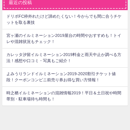
最近の投稿
ドリボFC枠外れたけど諦めたくない！今からでも間に合うチケ
ットを取る裏技
宮ヶ瀬のイルミネーション2019屋台の時間やおすすめも！トイ
レや混雑状況もチェック！
カレッタ汐留イルミネーション2019料金と雨天中止か調べる方
法！感想や口コミ・写真もご紹介！
よみうりランドイルミネーション2019-2020割引チケット値
段！クーポンコンビニ前売り券お得な買い方情報！
時之栖イルミネーションの混雑情報2019！平日＆土日祝や時間
帯別・駐車場待ち時間も！