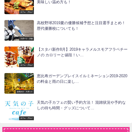
美味しい温め方も！
カフェ・グルメ
高校野球2019夏の優勝候補予想と注目選手まとめ！
歴代優勝校についても！
スポーツ・大会
【スタバ新作8月】2019キャラメルスモアフラペチー
ノの カロリーと値段！い…
カフェ・グルメ
恵比寿ガーデンプレイスイルミネーション2019-2020
の料金と雨の日に楽し…
お出かけ・スポット
天気の子カフェの賢い予約方法！ 混雑状況や予約な
しの待ち時間・グッズについて…
カフェ・グルメ