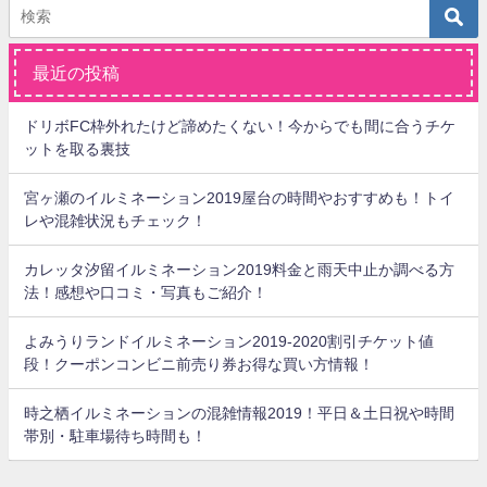
最近の投稿
ドリボFC枠外れたけど諦めたくない！今からでも間に合うチケ
ットを取る裏技
宮ヶ瀬のイルミネーション2019屋台の時間やおすすめも！トイ
レや混雑状況もチェック！
カレッタ汐留イルミネーション2019料金と雨天中止か調べる方
法！感想や口コミ・写真もご紹介！
よみうりランドイルミネーション2019-2020割引チケット値
段！クーポンコンビニ前売り券お得な買い方情報！
時之栖イルミネーションの混雑情報2019！平日＆土日祝や時間
帯別・駐車場待ち時間も！