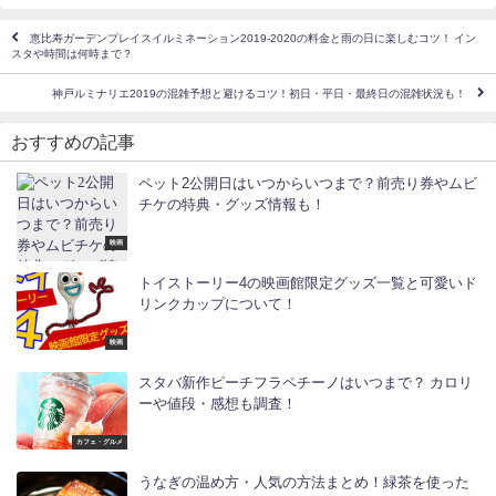
恵比寿ガーデンプレイスイルミネーション2019-2020の料金と雨の日に楽しむコツ！ イン
スタや時間は何時まで？
神戸ルミナリエ2019の混雑予想と避けるコツ！初日・平日・最終日の混雑状況も！
おすすめの記事
ペット2公開日はいつからいつまで？前売り券やムビ
チケの特典・グッズ情報も！
映画
トイストーリー4の映画館限定グッズ一覧と可愛いド
リンクカップについて！
映画
スタバ新作ピーチフラペチーノはいつまで？ カロリ
ーや値段・感想も調査！
カフェ・グルメ
うなぎの温め方・人気の方法まとめ！緑茶を使った