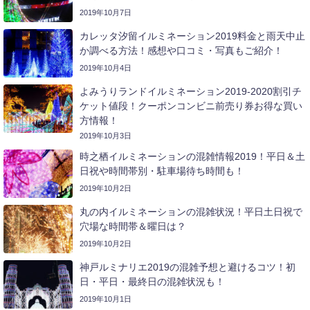
2019年10月7日
カレッタ汐留イルミネーション2019料金と雨天中止
か調べる方法！感想や口コミ・写真もご紹介！
2019年10月4日
よみうりランドイルミネーション2019-2020割引チ
ケット値段！クーポンコンビニ前売り券お得な買い
方情報！
2019年10月3日
時之栖イルミネーションの混雑情報2019！平日＆土
日祝や時間帯別・駐車場待ち時間も！
2019年10月2日
丸の内イルミネーションの混雑状況！平日土日祝で
穴場な時間帯＆曜日は？
2019年10月2日
神戸ルミナリエ2019の混雑予想と避けるコツ！初
日・平日・最終日の混雑状況も！
2019年10月1日