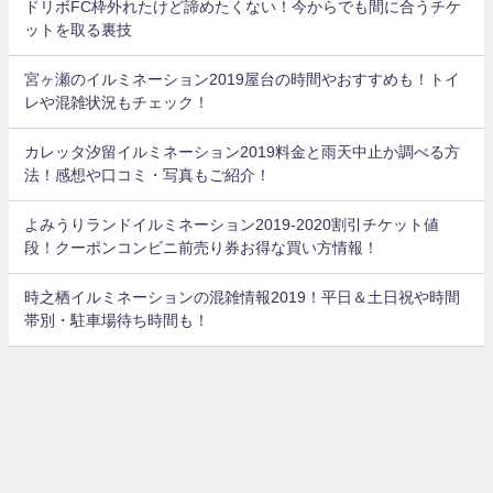
ドリボFC枠外れたけど諦めたくない！今からでも間に合うチケ
ットを取る裏技
宮ヶ瀬のイルミネーション2019屋台の時間やおすすめも！トイ
レや混雑状況もチェック！
カレッタ汐留イルミネーション2019料金と雨天中止か調べる方
法！感想や口コミ・写真もご紹介！
よみうりランドイルミネーション2019-2020割引チケット値
段！クーポンコンビニ前売り券お得な買い方情報！
時之栖イルミネーションの混雑情報2019！平日＆土日祝や時間
帯別・駐車場待ち時間も！