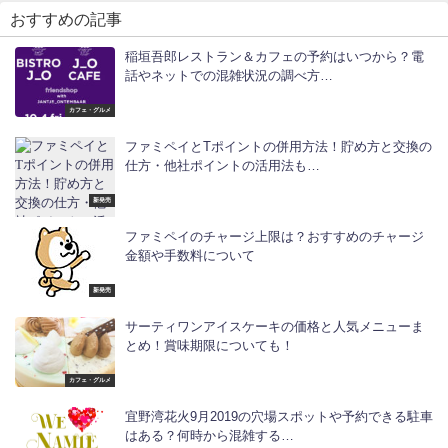
おすすめの記事
稲垣吾郎レストラン＆カフェの予約はいつから？電
話やネットでの混雑状況の調べ方…
カフェ・グルメ
ファミペイとTポイントの併用方法！貯め方と交換の
仕方・他社ポイントの活用法も…
新発売
ファミペイのチャージ上限は？おすすめのチャージ
金額や手数料について
新発売
サーティワンアイスケーキの価格と人気メニューま
とめ！賞味期限についても！
カフェ・グルメ
宜野湾花火9月2019の穴場スポットや予約できる駐車
はある？何時から混雑する…